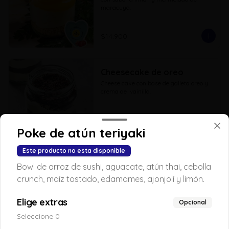
maracuyá.
$14.900
Cheesecake de oreo
Cheese cake con base de galleta oreo y 
crema de  vainilla.
$14.900
Poke de atún teriyaki
Este producto no esta disponible
Galleta de brownie
Bowl de arroz de sushi, aguacate, atún thai, cebolla
Galleta de brownie
crunch, maíz tostado, edamames, ajonjolí y limón.
Elige extras
Opcional
Seleccione 0
$5.900