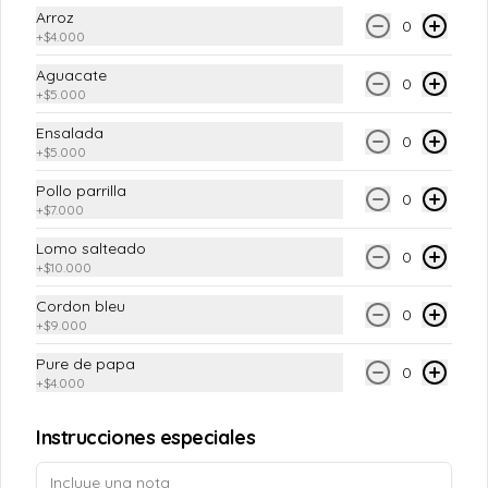
Arroz
0
+
$4.000
Aguacate
0
+
$5.000
Ensalada
0
+
$5.000
Pollo parrilla
0
+
$7.000
Lomo salteado
0
Conócenos
+
$10.000
Cordon bleu
Sede
0
+
$9.000
Términos y condiciones
Pure de papa
0
Política de privacidad
+
$4.000
Instrucciones especiales
Mi cuenta