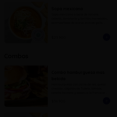
Sopa mexicana
Sopa mexicana a base de tomate, 
cebolla, zanahoria y tortillas horneadas, 
acompañada de queso, pico de gallo, 
aguacate, pollo cubos parrillados y 
totopos
$23.900
Combos
Combo hamburguesa mas
bebida
Hamburguesa con carne de res, queso 
cheddar, cogollos de Tudela, tomate, 
cebolla tocineta y papas a la francesa 
con bebida a elección
$36.900