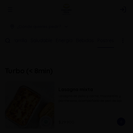
Abrir menu de navegación
Logi
¿Dónde quieres pedir?
unos
Parrilla
Saludable
Energía
Bebidas
Postres
Turbo (< 8min)
Lasagna mixta
Lasagna de pollo y carne, mozzarella y 
parmesano, acompañado de pan de ajo
$29.900