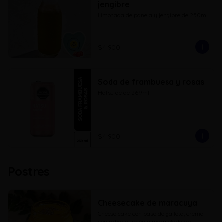
jengibre
Limonada de panela y jengibre de 250ml
$4.900
Soda de frambuesa y rosas
Hatsu de de 269ml
$4.900
Postres
Cheesecake de maracuya
Cheese cake con base de galleta, crema 
con sabor a limón y mermelada de 