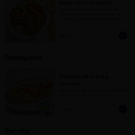
Ropa vieja con nachos
Carne desmechada con un toque de 
hogao, arroz al cilantro, maduritos, pico 
de gallo y aguacate, acompañado de una 
porcion de nachos
$40.900
Desayunos
Sandwich de huevo y
tocineta
Sandwich en pan baguette acompañado 
de tortilla de huevo y tocineta.
$19.900
Parrilla