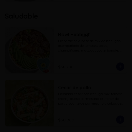
Saludable
Bowl Hubby🌿
Preparación a base de mix de lechugas, 
acompañado de tomates secos, 
champiñones, maíz, aguacate, tomate, 
queso mozzarella, maíz tostado y 
proteina a eleccion
$38.700
Cesar de pollo
Ensalada cesar con lechuga mix, tomate 
cherry, queso parmesano, crutones de 
pan, crocante de parmesano y cubos de 
pollo a la parrilla
$30.900