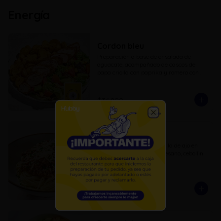
Energía
Cordon bleu
Preparación a base de ensalada de 
aguacate, acompañado de cascos de 
papa criolla con paprika y romero con 
una porción de cordon bleu.
$36.900
Close
Pasta bolognesa
Pasta larga con mantequilla de ajo en 
salsa boloñesa, con parmesano, cebollin 
y pan de ajo.
$27.300