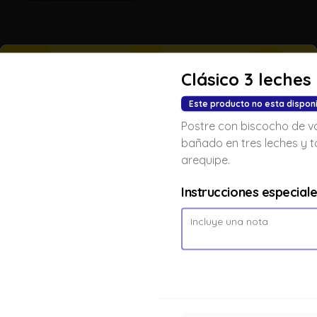
Clásico 3 leches
Clo
Pechuga
Pechuga de pollo a la parrilla con 
Este producto no esta dispon
dos acompañamientos a elección
Postre con biscocho de vai
bañado en tres leches y 
$33.900
arequipe.
Instrucciones especial
Cordon bleu
Preparación a base de ensalada de 
aguacate, acompañado de cascos 
de papa criolla con paprika y 
romero con una porción de cordon 
bleu.