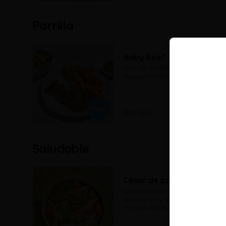
Parrilla
Baby Beef
Corte de res del lomo fino de res con 
dos acompañamientos a elección
$43.900
Saludable
Cesar de pollo
Ensalada cesar con lechuga mix, 
tomate cherry, queso parmesano, 
crutones de pan, crocante de 
parmesano y cubos de pollo a la 
parrilla