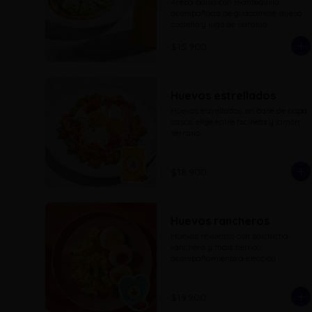
Arepa paisa con mantequilla 
acompañada de guacamole, queso 
costeño y jugo de naranja
$15.900
Huevos estrellados
Huevos estrellados, en base de papa 
casco, elige entre tocineta y jamón 
serrano
$18.900
Huevos rancheros
Huevos revueltos con salchicha 
ranchera y maíz tierno, 
acompañamiento a elección
$19.900