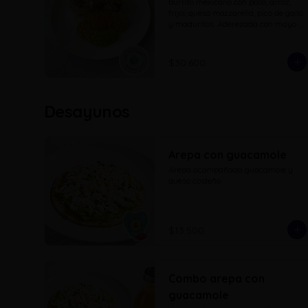
Burrito mexicano con pollo, arroz, 
frijol, queso mozzarella, pico de gallo 
y maduritos. Aderezada con mayo 
sriracha, guacamole y nachos
$30.600
Desayunos
Arepa con guacamole
Arepa acompañada guacamole y 
queso costeño
$13.500
Combo arepa con
guacamole