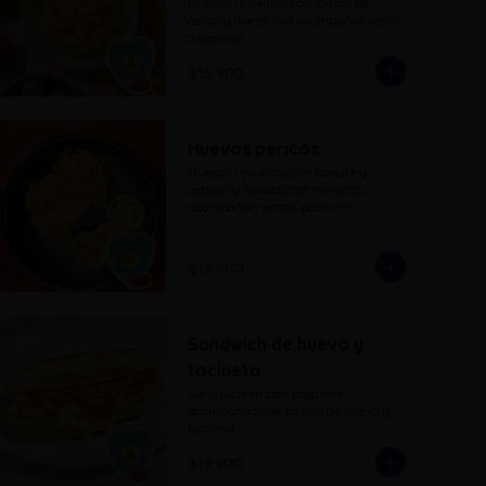
Huevos revueltos con jamon de 
cerdo y queso con acompañamiento 
a elección
$15.900
Huevos pericos
Huevos revueltos con tomate y 
cebolla y llévalos con nuestros 
acompañamientos premium.
$15.900
Sandwich de huevo y
tocineta
Sandwich en pan baguette 
acompañado de tortilla de huevo y 
tocineta.
$19.900