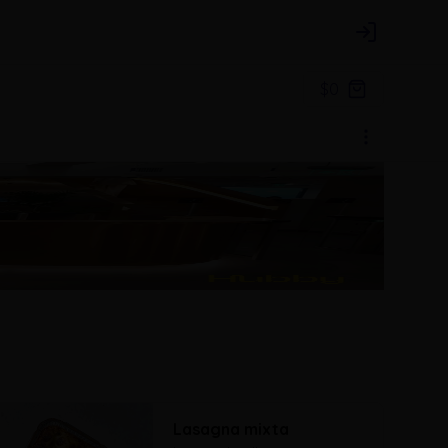
Login
$0
Lasagna mixta