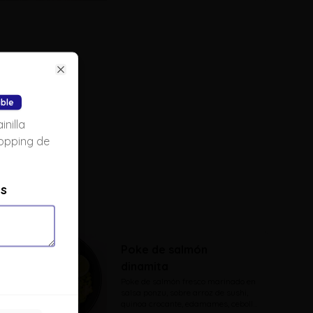
se
Close
ible
nilla
topping de
es
Poke de salmón
dinamita
Poke de salmón fresco marinado en 
salsa ponzu, sobre arroz de sushi, 
quinoa crocante, edamames, cebolla 