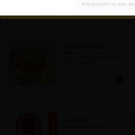
Este producto no esta dis
$36.900
Pasta bolognesa
Pasta larga con mantequilla de ajo 
en salsa boloñesa, con parmesano, 
cebollin y pan de ajo.
$27.300
Coca-Cola
Coca Cola original de 300ml