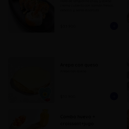
Rollo de langostino cripy y queso 
crema cubierto con salmón fresco, 
cebollin y salsa dinamita.
$33.900
Arepa con queso
Arepa con queso
$10.900
Combo huevo +
croissant+jugo