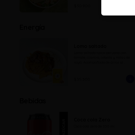
$30.900
Energía
Lomo saltado
Lomo saltado típico peruano con 
tomate, cilantro, cebolla y notas de 
soya. Acompañado de arroz al 
cilantro y opcion de papas.
$35.300
Bebidas
Coca cola Zero
Coca cola zero de 330 ml