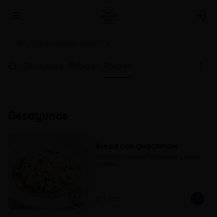
Abrir menu de navegación
Logi
¿Dónde quieres pedir?
Desayunos
Bebidas
Postres
Desayunos
Arepa con guacamole
Arepa acompañada guacamole y queso 
costeño
$13.500