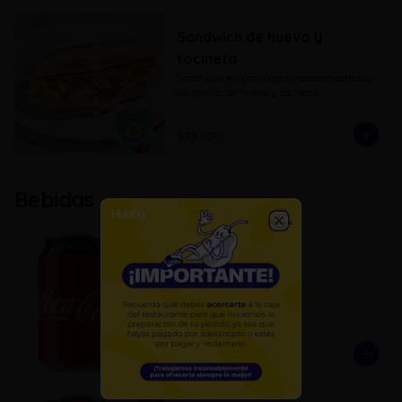
Sandwich de huevo y
tocineta
Sandwich en pan baguette acompañado 
de tortilla de huevo y tocineta.
$19.900
Bebidas
Close
Coca cola Zero
Coca cola zero de 330 ml
$4.900