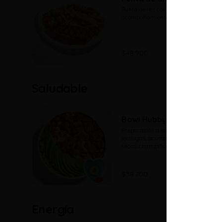
Punta de res con dos 
acompañamientos a elección
$48.900
Saludable
Bowl Hubby🌿
Preparación a base de mix de 
lechugas, acompañado de tomates 
secos, champiñones, maíz, aguacate, 
tomate, queso mozzarella, maíz 
tostado y proteina a eleccion
$38.700
Energía