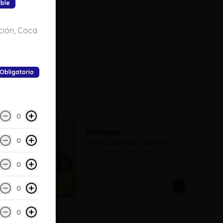
ible
ión, Coca
Obligatorio
0
Pechuga
0
Pechuga de pollo a la parrilla con 
dos acompañamientos a elección
0
$33.900
0
0