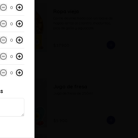
0
Ropa vieja
Carne desmechada con un toque de 
hogao, arroz al cilantro, maduritos, 
0
pico de gallo y aguacate.
0
$37.900
0
0
Jugo de fresa
es
Jugo de fresa de 250ml
$5.900