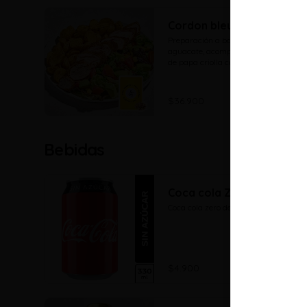
Cordon bleu
Preparación a base de ensalada de 
aguacate, acompañado de cascos 
de papa criolla con paprika y 
romero con una porción de cordon 
bleu.
$36.900
Bebidas
Coca cola Zero
Coca cola zero de 330 ml
$4.900