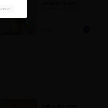
Limonada de coco
Limonada de coco de 250ml
ponible
$7.900
Galleta de brownie