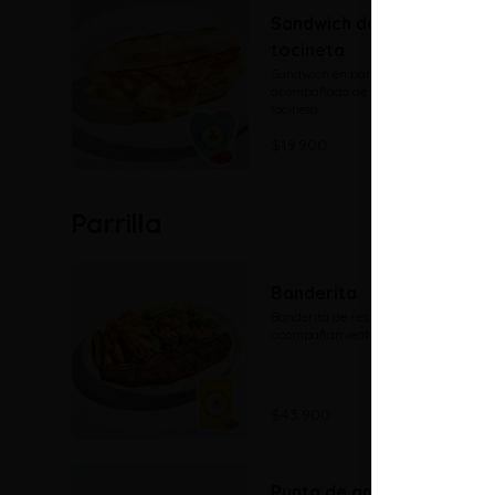
Sandwich de huevo y
tocineta
Sandwich en pan baguette 
acompañado de tortilla de huevo y 
tocineta.
$19.900
Parrilla
Banderita
Banderita de res con dos 
acompañamientos a elección
$43.900
Punta de anca