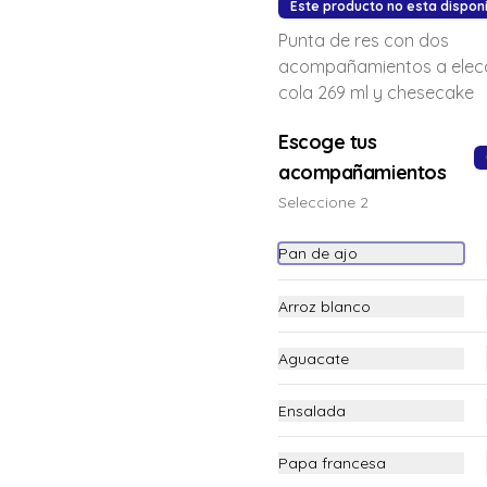
Este producto no esta dispon
Punta de res con dos
acompañamientos a elecc
cola 269 ml y chesecake
Escoge tus
acompañamientos
Seleccione 2
Pan de ajo
Hamburguesa Cheese &
Arroz blanco
bacon
Hamburguesa con carne de res, 
queso cheddar, cogollos de Tudela, 
Aguacate
tomate, cebolla tocineta y papas a la 
francesa.
$32.900
Ensalada
Papa francesa
Salmón parrilla