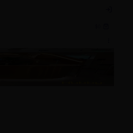
Login
$0