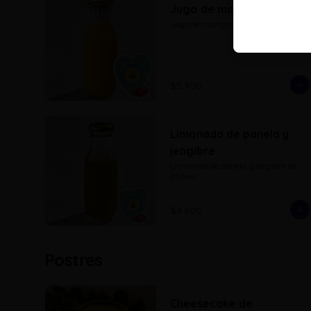
Jugo de mango
Jugo de mango de 250ml
$5.900
Limonada de panela y
jengibre
Limonada de panela y jengibre de 
250ml
$4.900
Postres
Cheesecake de