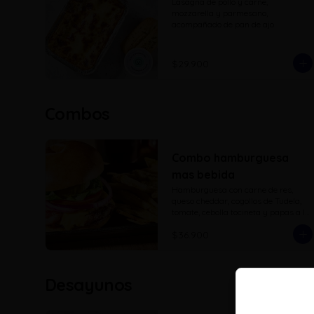
Lasagna de pollo y carne, 
mozzarella y parmesano, 
acompañado de pan de ajo
$29.900
Combos
Combo hamburguesa
mas bebida
Hamburguesa con carne de res, 
queso cheddar, cogollos de Tudela, 
tomate, cebolla tocineta y papas a la 
francesa con bebida a elección
$36.900
Desayunos