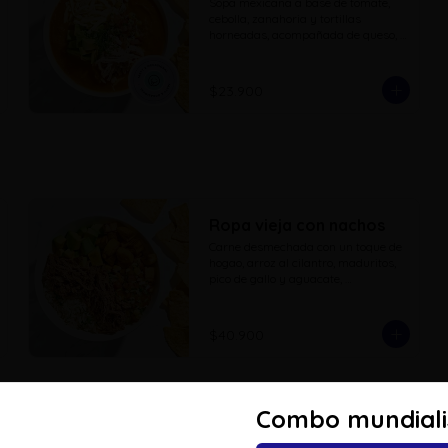
Sopa mexicana a base de tomate, 
cebolla, zanahoria y tortillas 
horneadas, acompañada de queso, 
pico de gallo, aguacate, pollo cubos 
parrillados y totopos
$23.900
Ropa vieja con nachos
Carne desmechada con un toque de 
hogao, arroz al cilantro, maduritos, 
pico de gallo y aguacate, 
acompañado de una porcion de 
nachos
$40.900
Combo mundiali