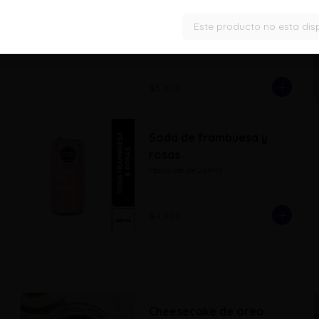
Jugo de piña
Jugo de piña de 250ml
Este producto no esta dis
$5.900
Soda de frambuesa y
rosas
Hatsu de de 269ml
$4.900
Cheesecake de oreo