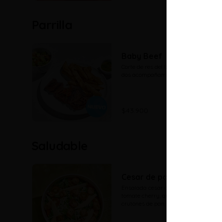
Parrilla
Baby Beef
Corte de res del lomo fino de res con 
dos acompañamientos a elección
$43.900
Saludable
Cesar de pollo
Ensalada cesar con lechuga mix, 
tomate cherry, queso parmesano, 
crutones de pan, crocante de 
parmesano y cubos de pollo a la 
parrilla