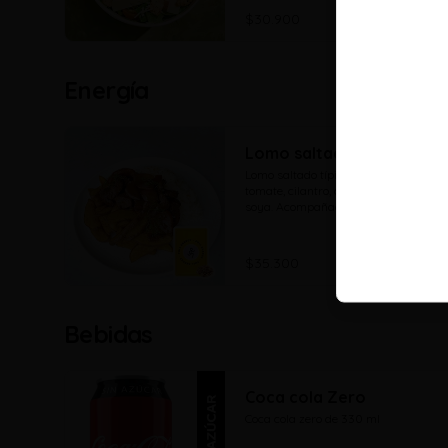
$30.900
Energía
Lomo saltado
Lomo saltado típico peruano con 
tomate, cilantro, cebolla y notas de 
soya. Acompañado de arroz al 
cilantro y opcion de papas.
$35.300
Bebidas
Coca cola Zero
Coca cola zero de 330 ml