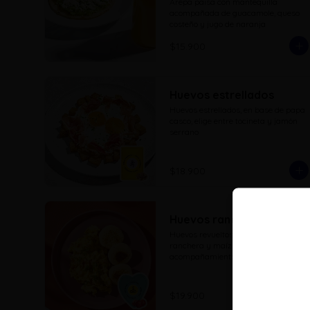
Arepa paisa con mantequilla 
acompañada de guacamole, queso 
costeño y jugo de naranja
$15.900
Huevos estrellados
Huevos estrellados, en base de papa 
casco, elige entre tocineta y jamón 
serrano
$18.900
Huevos rancheros
Huevos revueltos con salchicha 
ranchera y maíz tierno, 
acompañamiento a elección
$19.900