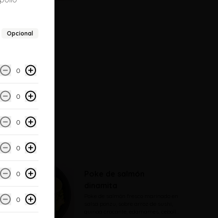
Opcional
se
0
0
0
0
Poke de salmón
0
dinamita
Poke de salmón fresco marinado en 
0
salsa ponzu, sobre arroz de sushi, 
quinoa crocante, edamames, cebolla 