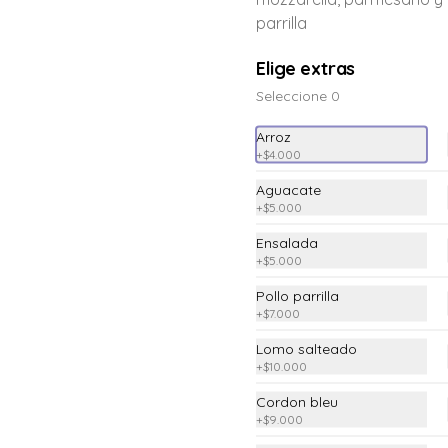
parrilla
Elige extras
Seleccione 0
Clo
Pechuga
Pechuga de pollo a la parrilla con 
Arroz
dos acompañamientos a elección
+
$4.000
Aguacate
+
$5.000
$33.900
Ensalada
+
$5.000
Pollo parrilla
+
$7.000
Lomo salteado
Cordon bleu
+
$10.000
Preparación a base de ensalada de 
aguacate, acompañado de cascos 
Cordon bleu
de papa criolla con paprika y 
+
$9.000
romero con una porción de cordon 
bleu.