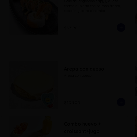
Rollo de langostino cripy y queso 
crema cubierto con salmón fresco, 
cebollin y salsa dinamita.
$33.900
Arepa con queso
Arepa con queso
$10.900
Combo huevo +
croissant+jugo