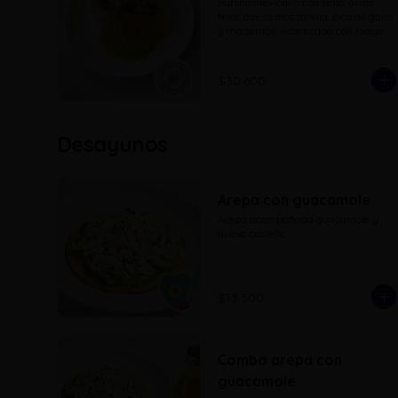
Burrito mexicano con pollo, arroz, 
frijol, queso mozzarella, pico de gallo 
y maduritos. Aderezada con mayo 
sriracha, guacamole y nachos
$30.600
Desayunos
Arepa con guacamole
Arepa acompañada guacamole y 
queso costeño
$13.500
Combo arepa con
guacamole