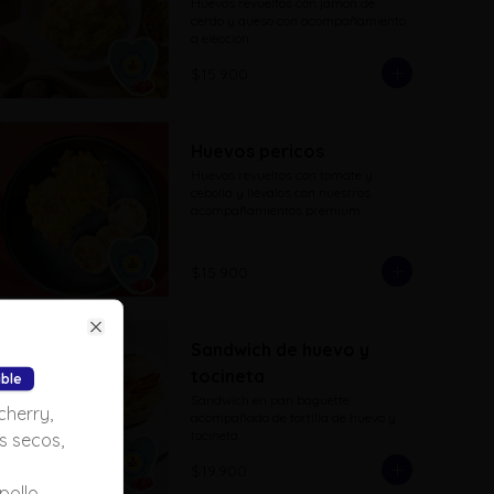
Huevos revueltos con jamon de 
cerdo y queso con acompañamiento 
a elección
$15.900
Huevos pericos
Huevos revueltos con tomate y 
cebolla y llévalos con nuestros 
acompañamientos premium.
$15.900
Close
Sandwich de huevo y
tocineta
ible
Sandwich en pan baguette 
cherry,
acompañado de tortilla de huevo y 
tocineta.
s secos,
$19.900
pollo