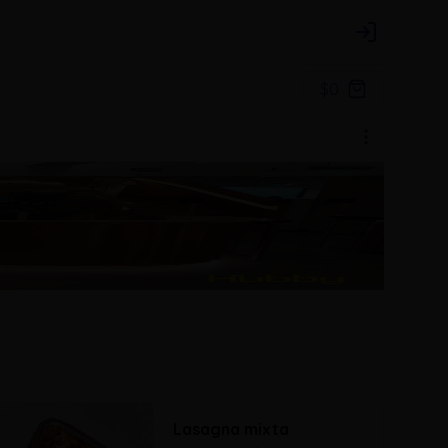
Login
$0
Lasagna mixta