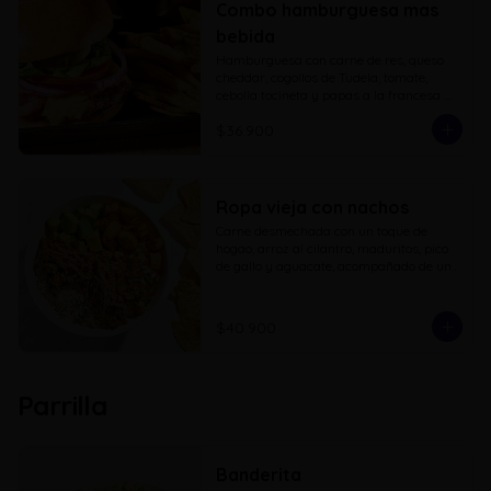
Combo hamburguesa mas
bebida
Hamburguesa con carne de res, queso 
cheddar, cogollos de Tudela, tomate, 
cebolla tocineta y papas a la francesa 
con bebida a elección
$36.900
Ropa vieja con nachos
Carne desmechada con un toque de 
hogao, arroz al cilantro, maduritos, pico 
de gallo y aguacate, acompañado de una 
porcion de nachos
$40.900
Parrilla
Banderita