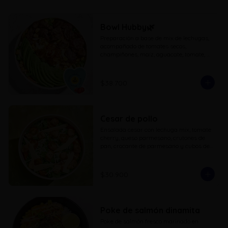
Bowl Hubby🌿
Preparación a base de mix de lechugas, 
acompañado de tomates secos, 
champiñones, maíz, aguacate, tomate, 
queso mozzarella, maíz tostado y 
proteina a eleccion
$38.700
Cesar de pollo
Ensalada cesar con lechuga mix, tomate 
cherry, queso parmesano, crutones de 
pan, crocante de parmesano y cubos de 
pollo a la parrilla
$30.900
Poke de salmón dinamita
Poke de salmón fresco marinado en 