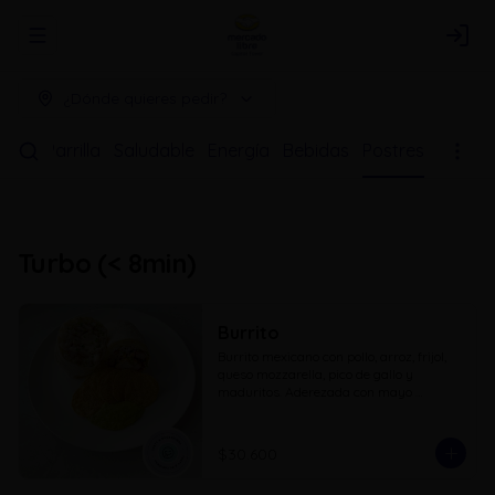
Abrir menu de navegación
Logi
¿Dónde quieres pedir?
bos
Parrilla
Saludable
Energía
Bebidas
Postres
Turbo (< 8min)
Burrito
Burrito mexicano con pollo, arroz, frijol, 
queso mozzarella, pico de gallo y 
maduritos. Aderezada con mayo 
sriracha, guacamole y nachos
$30.600