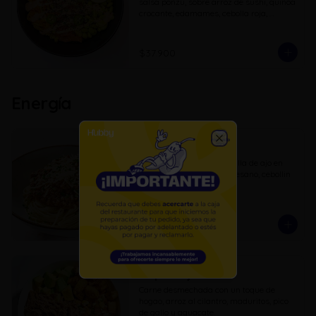
salsa ponzu, sobre arroz de sushi, quinoa 
crocante, edamames, cebolla roja, 
mango, jalapeño y  cebollín. terminada 
con crema de aguacate y salsa dinamita
$37.900
Energía
Pasta bolognesa
Close
Pasta larga con mantequilla de ajo en 
salsa boloñesa, con parmesano, cebollin 
y pan de ajo.
$27.300
Ropa vieja
Carne desmechada con un toque de 
hogao, arroz al cilantro, maduritos, pico 
de gallo y aguacate.