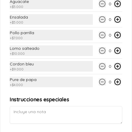
Aguacate
0
+
$5.000
Ensalada
0
+
$5.000
Pollo parrilla
0
+
$7.000
Lomo salteado
0
Conócenos
+
$10.000
Cordon bleu
Sede
0
+
$9.000
Términos y condiciones
Pure de papa
0
Política de privacidad
+
$4.000
Instrucciones especiales
Mi cuenta
Pedir
Iniciar sesión