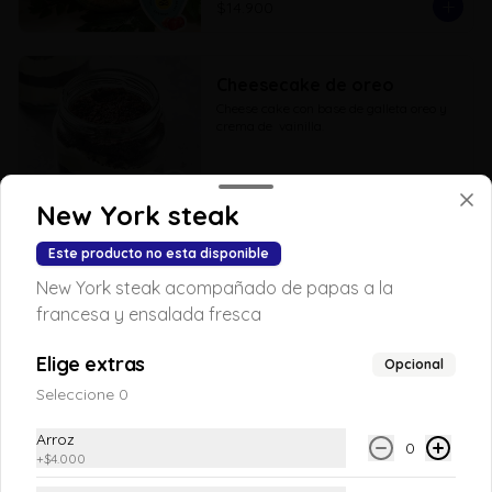
$14.900
Cheesecake de oreo
Cheese cake con base de galleta oreo y 
crema de  vainilla.
$14.900
New York steak
Este producto no esta disponible
Galleta de brownie
New York steak acompañado de papas a la
Galleta de brownie
francesa y ensalada fresca
Elige extras
Opcional
Seleccione 0
$5.900
Arroz
0
+
$4.000